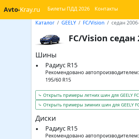
Avto-
Kray.ru
Билеты ПДД 2026
Контакты
Каталог
GEELY
FC/Vision
седан 2006
FC/Vision седан
Шины
Радиус R15
Рекомендовано автопроизводителем:
195/60 R15
⤷ Открыть примеры летних шин для GEELY FC/
⤷ Открыть примеры зимних шин для GEELY FC
Диски
Радиус R15
Рекомендовано автопроизводителем: