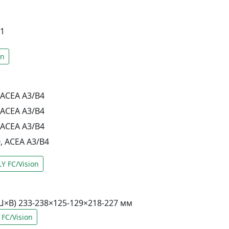
81
on
ACEA A3/B4
ACEA A3/B4
ACEA A3/B4
 ACEA A3/B4
 FC/Vision
Ш×В) 233-238×125-129×218-227 мм
FC/Vision