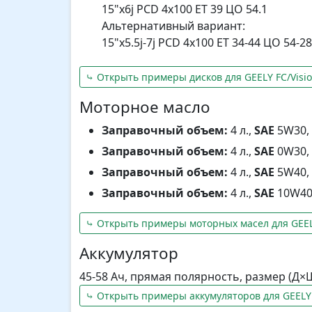
15"x6j PCD 4x100 ET 39 ЦО 54.1
Альтернативный вариант:
15"x5.5j-7j PCD 4x100 ET 34-44 ЦО 54-2
⤷ Открыть примеры дисков для GEELY FC/Visi
Моторное масло
Заправочный объем:
4 л.,
SAE
5W30, 
Заправочный объем:
4 л.,
SAE
0W30, 
Заправочный объем:
4 л.,
SAE
5W40, 
Заправочный объем:
4 л.,
SAE
10W40,
⤷ Открыть примеры моторных масел для GEELY
Аккумулятор
45-58 Ач, прямая полярность, размер (Д×
⤷ Открыть примеры аккумуляторов для GEELY 