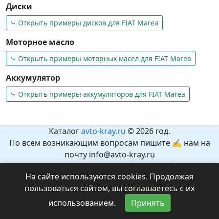
Диски
⤷ Открыть примеры дисков для FIAT Marea
Моторное масло
⤷ Открыть примеры моторных масел для FIAT Marea
Аккумулятор
⤷ Открыть примеры аккумуляторов для FIAT Marea
Каталог
avto-kray.ru
© 2026 год.
По всем возникающим вопросам пишите ✍ нам на
почту info@avto-kray.ru
Согласно закону №436-ФЗ, на сайте нет информации,
На сайте используются cookies. Продолжая
которая может причинить вред здоровью и развитию
пользоваться сайтом, вы соглашаетесь с их
детей.
Рекомендуемый возраст 12+.
использованием.
Принять