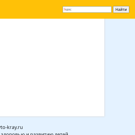
o-kray.ru
 здоровью и развитию детей.