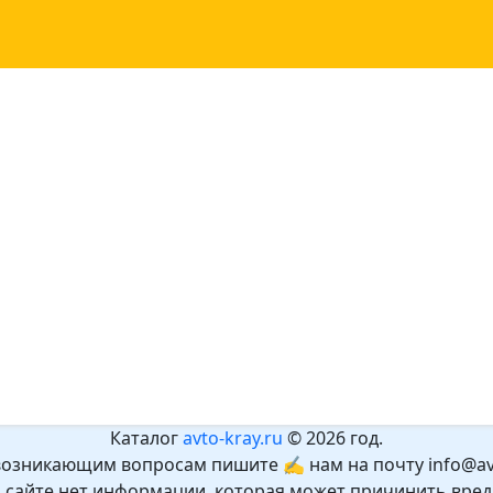
Каталог
avto-kray.ru
© 2026 год.
возникающим вопросам пишите ✍ нам на почту info@avt
а сайте нет информации, которая может причинить вред