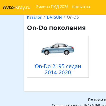
Avto-
Kray.ru
Билеты ПДД 2026
Контакты
Каталог
DATSUN
On-Do
On-Do поколения
On-Do 2195 седан
2014-2020
По всем 
Согласно закону №436-ФЗ, н