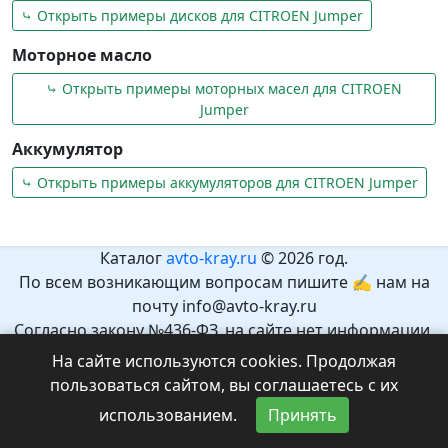
⤷ Открыть примеры дисков для CITROEN Jumper
Моторное масло
⤷ Открыть примеры моторных масел для CITROEN
Jumper
Аккумулятор
⤷ Открыть примеры аккумуляторов для CITROEN Jumper
Каталог
avto-kray.ru
© 2026 год.
По всем возникающим вопросам пишите ✍ нам на
почту info@avto-kray.ru
Согласно закону №436-ФЗ, на сайте нет информации,
которая может причинить вред здоровью и развитию
На сайте используются cookies. Продолжая
детей.
пользоваться сайтом, вы соглашаетесь с их
Рекомендуемый возраст 12+.
использованием.
Принять