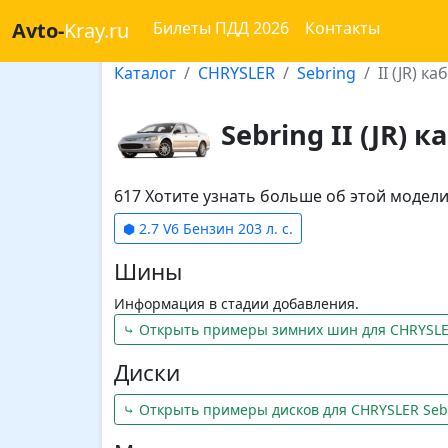
Avto-
Kray.ru
Билеты ПДД 2026
Контакты
Каталог
CHRYSLER
Sebring
II (JR) к
Sebring II (JR) 
617 Хотите узнать больше об этой моде
⬢ 2.7 V6 Бензин 203 л. с.
Шины
Информация в стадии добавления.
⤷ Открыть примеры зимних шин для CHRYSLE
Диски
⤷ Открыть примеры дисков для CHRYSLER Seb