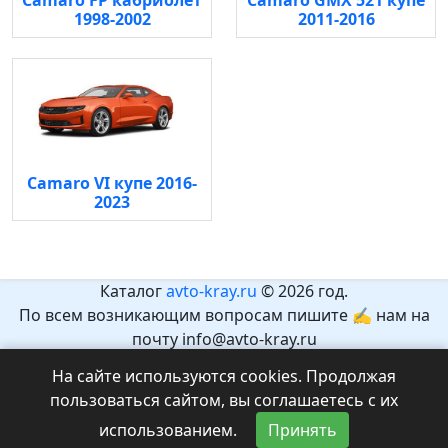
Camaro FP кабриолет
Camaro GMX 521 купе
1998-2002
2011-2016
Camaro VI купе 2016-
2023
Каталог
avto-kray.ru
© 2026 год.
По всем возникающим вопросам пишите ✍ нам на
почту info@avto-kray.ru
Согласно закону №436-ФЗ, на сайте нет информации,
На сайте используются cookies. Продолжая
которая может причинить вред здоровью и развитию
пользоваться сайтом, вы соглашаетесь с их
детей.
использованием.
Принять
Рекомендуемый возраст 12+.