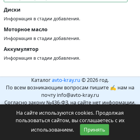
Диски
Информация в стадии добавления.
Моторное масло
Информация в стадии добавления.
Аккумулятор
Информация в стадии добавления.
Каталог
avto-kray.ru
© 2026 год.
По всем возникающим вопросам пишите ✍ нам на
почту info@avto-kray.ru
Согласно закону №436-ФЗ, на сайте нет информации,
которая может причинить вред здоровью и развитию
На сайте используются cookies. Продолжая
детей.
пользоваться сайтом, вы соглашаетесь с их
Рекомендуемый возраст 12+.
использованием.
Принять