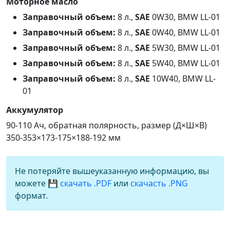
Моторное масло
Заправочный объем:
8 л.,
SAE
0W30, BMW LL-01
Заправочный объем:
8 л.,
SAE
0W40, BMW LL-01
Заправочный объем:
8 л.,
SAE
5W30, BMW LL-01
Заправочный объем:
8 л.,
SAE
5W40, BMW LL-01
Заправочный объем:
8 л.,
SAE
10W40, BMW LL-
01
Аккумулятор
90-110 Ач, обратная полярность, размер (Д×Ш×В)
350-353×173-175×188-192 мм
Не потеряйте вышеуказанную информацию, вы
можете
💾 скачать .PDF
или
скачасть .PNG
формат.