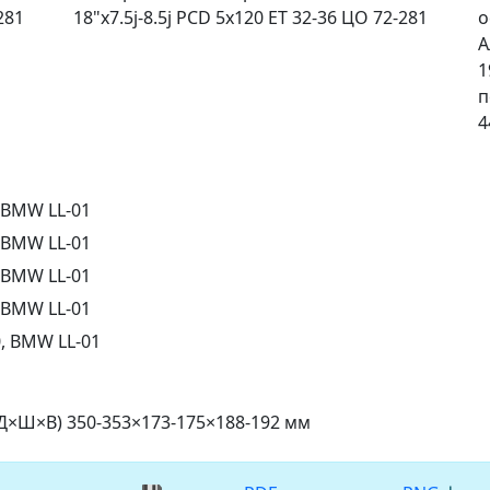
281
18"x7.5j-8.5j PCD 5x120 ET 32-36 ЦО 72-281
о
А
1
п
4
 BMW LL-01
 BMW LL-01
 BMW LL-01
 BMW LL-01
, BMW LL-01
(Д×Ш×В) 350-353×173-175×188-192 мм