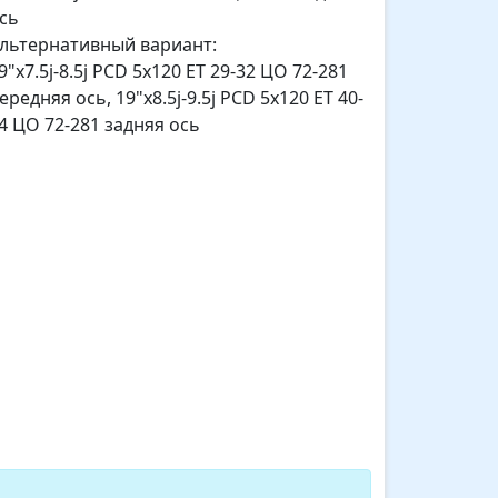
сь
льтернативный вариант:
9"x7.5j-8.5j PCD 5x120 ET 29-32 ЦО 72-281
ередняя ось
,
19"x8.5j-9.5j PCD 5x120 ET 40-
4 ЦО 72-281 задняя ось