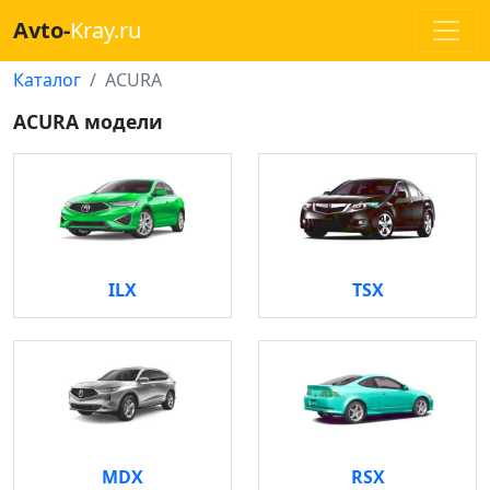
Avto-
Kray.ru
Каталог
ACURA
ACURA модели
ILX
TSX
MDX
RSX